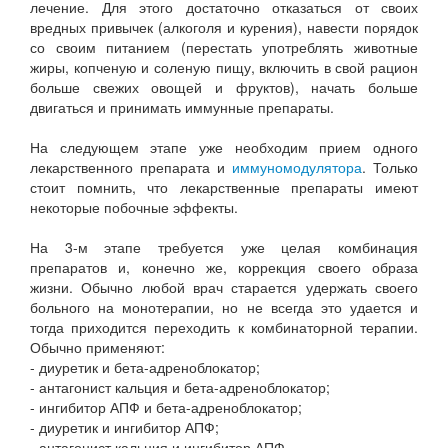
лечение. Для этого достаточно отказаться от своих
вредных привычек (алкоголя и курения), навести порядок
со своим питанием (перестать употреблять животные
жиры, копченую и соленую пищу, включить в свой рацион
больше свежих овощей и фруктов), начать больше
двигаться и принимать иммунные препараты.
На следующем этапе уже необходим прием одного
лекарственного препарата и
иммуномодулятора
. Только
стоит помнить, что лекарственные препараты имеют
некоторые побочные эффекты.
На 3-м этапе требуется уже целая комбинация
препаратов и, конечно же, коррекция своего образа
жизни. Обычно любой врач старается удержать своего
больного на монотерапии, но не всегда это удается и
тогда приходится переходить к комбинаторной терапии.
Обычно применяют:
- диуретик и бета-адреноблокатор;
- антагонист кальция и бета-адреноблокатор;
- ингибитор АПФ и бета-адреноблокатор;
- диуретик и ингибитор АПФ;
- антагонист кальция и ингибитор АПФ.