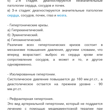
б) 2-я стадия: диагностируются незначительные
патологии сердца, сосудов и почек.
в) 3-я стадия: диагностируются значительные патологии
сердца
, сосудов, почек, глаз и
мозга
.
- Гипертонические кризы.
а) Гипрекинетический.
б) Эукинетический.
в) Гипокинетический.
Различие всех гипертонических кризов состоит в
механизме повышения давления, другими словами, что
вперед возрастает: выброс из сердца крови или
сопротивление сосудов, а может и то, и другое
одновременно.
- Изолированные гипертонии.
Систолическое давление повышается до 160 мм.рт.ст., а
диастолическое остается на прежнем уровне - 90
мм.рт.ст.
- Рефрактерная гипертония.
Это вид артериальной гипертонии, который не поддается
лечению с помощью медикаментозной терапии при