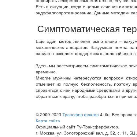
подбирать лекарства самостоятельно, слушая зн
Есть и ситуации, когда с целью лечения импоте
эндофаллопротезирование. Данные методики хар
Симптоматическая тер
Еще один метод лечения импотенции – вакуум
механических аппаратов. Вакуумная помпа наг
вариант позволяет поддерживать половой член в
Здесь мы рассматриваем симптоматическое лече
временно.
Многие мужчины интересуются вопросом относ
отмечает их полную бесполезность, поэтому в
справиться с ней народными средствами и друг
обратиться к врачу, чтобы разобраться в причин
© 2009-2023
Трансфер фактор
4Life. Все права 
Карта сайта
Официальный сайт Ру-Трансферфактор.
г. Москва, ул. Золоторожский вал, д. 32, с. 11, БЦ