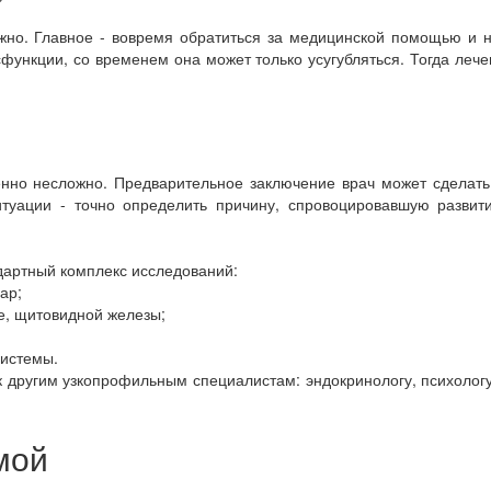
жно. Главное - вовремя обратиться за медицинской помощью и 
сфункции, со временем она может только усугубляться. Тогда ле
нно несложно. Предварительное заключение врач может сделать
туации - точно определить причину, спровоцировавшую развити
дартный комплекс исследований:
ар;
е, щитовидной железы;
системы.
к другим узкопрофильным специалистам: эндокринологу, психологу, 
мой