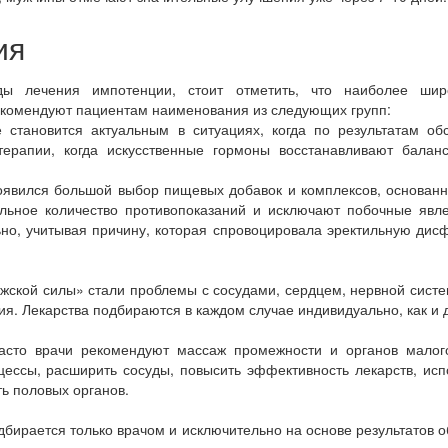
ия
ды лечения импотенции, стоит отметить, что наиболее шир
екомендуют пациентам наименования из следующих групп:
тановится актуальным в ситуациях, когда по результатам об
терапии, когда искусственные гормоны восстанавливают балан
вился большой выбор пищевых добавок и комплексов, основанн
льное количество противопоказаний и исключают побочные явл
ьно, учитывая причину, которая спровоцировала эректильную дис
жской силы» стали проблемы с сосудами, сердцем, нервной сист
я. Лекарства подбираются в каждом случае индивидуально, как и 
асто врачи рекомендуют массаж промежности и органов малого
ессы, расширить сосуды, повысить эффективность лекарств, ис
ть половых органов.
бирается только врачом и исключительно на основе результатов о