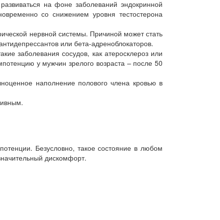
развиваться на фоне заболеваний эндокринной
новременно со снижением уровня тестостерона
ической нервной системы. Причиной может стать
антидепрессантов или бета-адреноблокаторов.
акие заболевания сосудов, как атеросклероз или
мпотенцию у мужчин зрелого возраста – после 50
ноценное наполнение полового члена кровью в
тивным.
мпотенции. Безусловно, такое состояние в любом
 значительный дискомфорт.