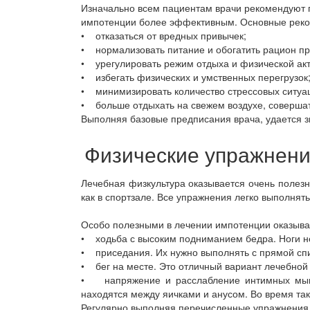
Изначально всем пациентам врачи рекомендуют 
импотенции более эффективным. Основные реко
• отказаться от вредных привычек;
• нормализовать питание и обогатить рацион п
• урегулировать режим отдыха и физической акт
• избегать физических и умственных перегрузок
• минимизировать количество стрессовых ситуаци
• больше отдыхать на свежем воздухе, совершат
Выполняя базовые предписания врача, удается 
Физические упражнени
Лечебная физкультура оказывается очень полезн
как в спортзале. Все упражнения легко выполнят
Особо полезными в лечении импотенции оказыв
• ходьба с высоким подниманием бедра. Ноги не
• приседания. Их нужно выполнять с прямой спи
• бег на месте. Это отличный вариант лечебной
• напряжение и расслабление интимных мышц
находятся между яичками и анусом. Во время та
Регулярно выполняя перечисленные упражнения,