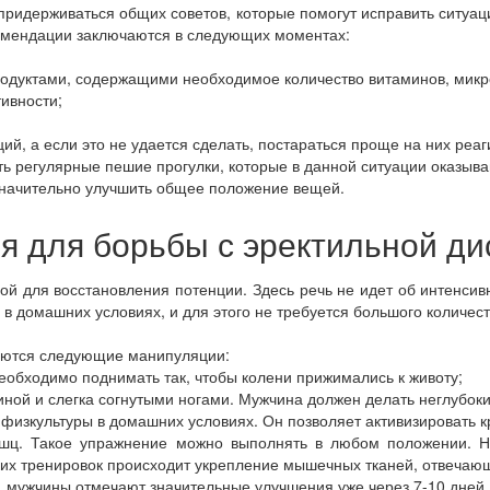
придерживаться общих советов, которые помогут исправить ситуа
мендации заключаются в следующих моментах:
родуктами, содержащими необходимое количество витаминов, микр
ивности;
;
й, а если это не удается сделать, постараться проще на них реаг
ь регулярные пешие прогулки, которые в данной ситуации оказыв
значительно улучшить общее положение вещей.
я для борьбы с эректильной д
ой для восстановления потенции. Здесь речь не идет об интенсивн
ь в домашних условиях, и для этого не требуется большого количес
аются следующие манипуляции:
обходимо поднимать так, чтобы колени прижимались к животу;
ной и слегка согнутыми ногами. Мужчина должен делать неглубок
 физкультуры в домашних условиях. Он позволяет активизировать 
. Такое упражнение можно выполнять в любом положении. Ну
ких тренировок происходит укрепление мышечных тканей, отвечаю
 мужчины отмечают значительные улучшения уже через 7-10 дней.