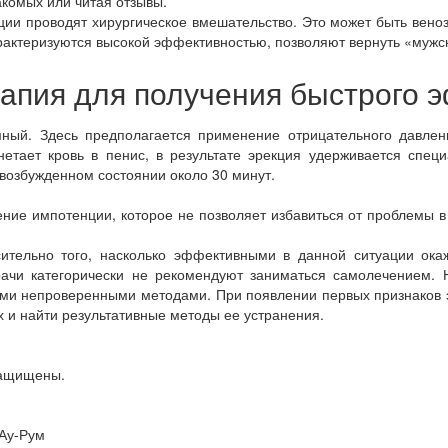
акомых или читая отзывы.
нции проводят хирургическое вмешательство. Это может быть веноз
актеризуются высокой эффективностью, позволяют вернуть «мужс
апия для получения быстрого 
ный. Здесь предполагается применение отрицательного давлен
нетает кровь в пенис, в результате эрекция удерживается спец
 возбужденном состоянии около 30 минут.
ние импотенции, которое не позволяет избавиться от проблемы в
ительно того, насколько эффективными в данной ситуации окаж
рачи категорически не рекомендуют заниматься самолечением. Н
ими непроверенными методами. При появлении первых признаков 
ах и найти результативные методы ее устранения.
защищены.
 Ау-Рум