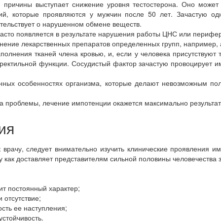
 причины выступает снижение уровня тестостерона. Оно может 
ний, которые проявляются у мужчин после 50 лет. Зачастую од
етельствует о нарушенном обмене веществ.
асто появляется в результате нарушения работы ЦНС или перифер
нение лекарственных препаратов определенных групп, например, 
олнения тканей члена кровью, и, если у человека присутствуют т
 эректильной функции. Сосудистый фактор зачастую провоцирует и
нных особенностях организма, которые делают невозможным пол
на проблемы, лечение импотенции окажется максимально результа
ия
 врачу, следует внимательно изучить клинические проявления и
му как доставляет представителям сильной половины человечества
ит постоянный характер;
 отсутствие;
сть ее наступления;
стойчивость.