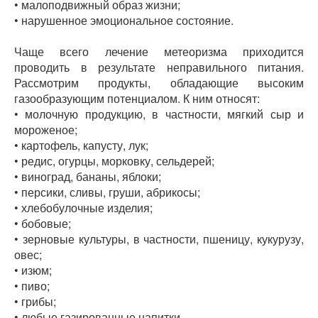
• малоподвижный образ жизни;
• нарушенное эмоциональное состояние.
Чаще всего лечение метеоризма приходится
проводить в результате неправильного питания.
Рассмотрим продукты, обладающие высоким
газообразующим потенциалом. К ним относят:
• молочную продукцию, в частности, мягкий сыр и
мороженое;
• картофель, капусту, лук;
• редис, огурцы, морковку, сельдерей;
• виноград, бананы, яблоки;
• персики, сливы, груши, абрикосы;
• хлебобулочные изделия;
• бобовые;
• зерновые культуры, в частности, пшеницу, кукурузу,
овес;
• изюм;
• пиво;
• грибы;
• любые газированные напитки.