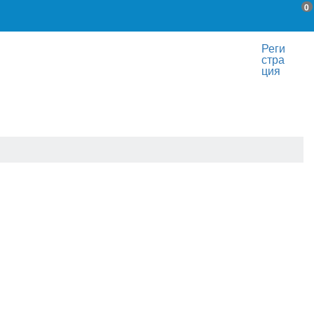
0
Реги
стра
ция