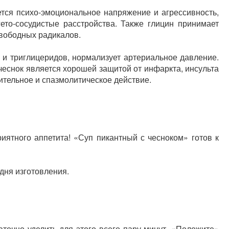
ется психо-эмоциональное напряжение и агрессивность,
ето-сосудистые расстройства. Также глицин принимает
свободных радикалов.
и триглицеридов, нормализует артериальное давление.
чеснок является хорошей защитой от инфаркта, инсульта
тельное и спазмолитическое действие.
иятного аппетита! «Суп пикантный с чесноком» готов к
дня изготовления.
аточно уделить для этого всего пару минут. «Положите»