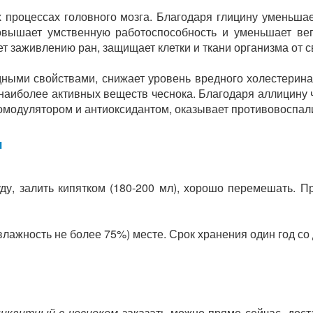
 процессах головного мозга. Благодаря глицину уменьша
овышает умственную работоспособность и уменьшает вег
ет заживлению ран, защищает клетки и ткани организма от 
ыми свойствами, снижает уровень вредного холестерина 
наиболее активных веществ чеснока. Благодаря аллицину 
омодулятором и антиоксидантом, оказывает противовоспали
я
ду, залить кипятком (180-200 мл), хорошо перемешать. Пр
влажность не более 75%) месте. Срок хранения один год со 
пикантный с чесноком
заказать можно прямо сейчас, дост