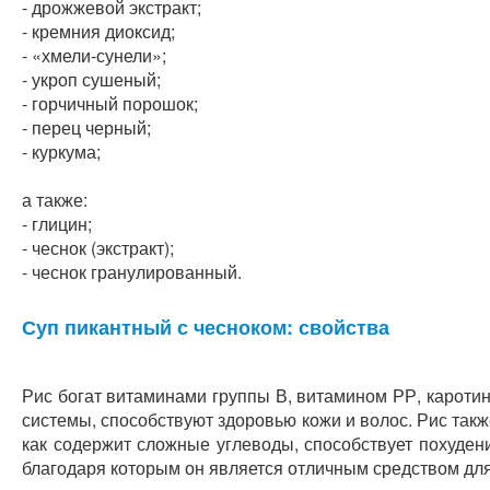
- дрожжевой экстракт;
- кремния диоксид;
- «хмели-сунели»;
- укроп сушеный;
- горчичный порошок;
- перец черный;
- куркума;
а также:
- глицин;
- чеснок (экстракт);
- чеснок гранулированный.
Суп пикантный с чесноком: свойства
Рис богат витаминами группы В, витамином РР, кароти
системы, способствуют здоровью кожи и волос. Рис такж
как содержит сложные углеводы, способствует похуден
благодаря которым он является отличным средством дл