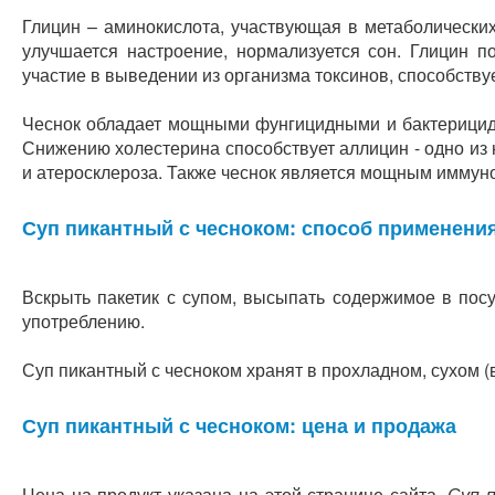
Глицин – аминокислота, участвующая в метаболических
улучшается настроение, нормализуется сон. Глицин п
участие в выведении из организма токсинов, способству
Чеснок обладает мощными фунгицидными и бактерицидн
Снижению холестерина способствует аллицин - одно из 
и атеросклероза. Также чеснок является мощным иммун
Суп пикантный с чесноком: способ применени
Вскрыть пакетик с супом, высыпать содержимое в посу
употреблению.
Суп пикантный с чесноком хранят в прохладном, сухом (
Суп пикантный с чесноком: цена и продажа
Цена на продукт указана на этой странице сайта.
Суп 