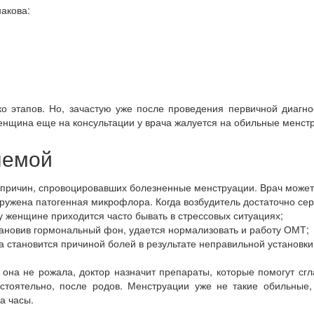
акова:
о этапов. Но, зачастую уже после проведения первичной диагно
енщина еще на консультации у врача жалуется на обильные менст
лемой
т причин, спровоцировавших болезненные менструации. Врач может
ужена патогенная микрофлора. Когда возбудитель достаточно сер
 женщине приходится часто бывать в стрессовых ситуациях;
ановив гормональный фон, удается нормализовать и работу ОМТ;
а становится причиной болей в результате неправильной установк
она не рожала, доктор назначит препараты, которые помогут сгл
тоятельно, после родов. Менструации уже не такие обильные, б
а часы.