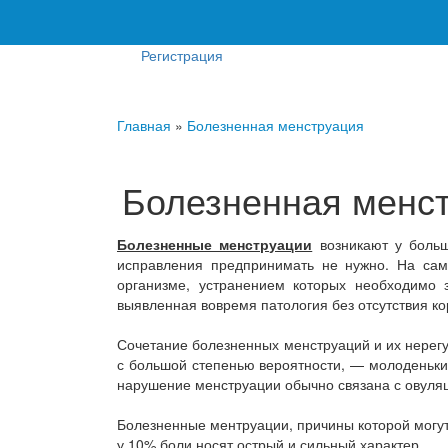
Регистрация
Главная
»
Болезненная менструация
Болезненная менс
Болезненные менструации
возникают у больш
исправления предпринимать не нужно. На сам
организме, устранением которых необходимо 
выявленная вовремя патология без отсутствия к
Сочетание болезненных менструаций и их нерег
с большой степенью вероятности, — молоденьки
нарушение менструации обычно связана с овуляц
Болезненные ментруации, причины которой могут
у 10% боли носят острый и сильный характер.