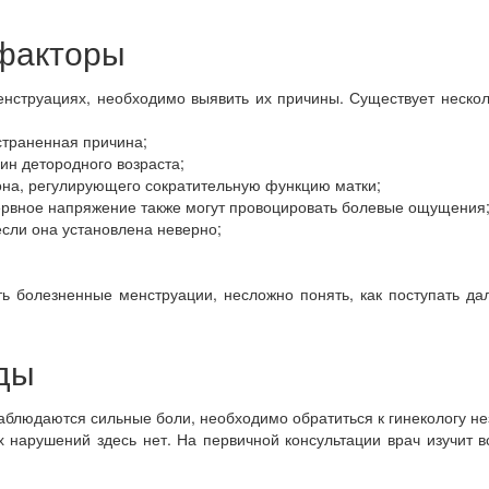
факторы
енструациях, необходимо выявить их причины. Существует нескол
траненная причина;
н детородного возраста;
на, регулирующего сократительную функцию матки;
рвное напряжение также могут провоцировать болевые ощущения
сли она установлена неверно;
ь болезненные менструации, несложно понять, как поступать да
оды
блюдаются сильные боли, необходимо обратиться к гинекологу не
 нарушений здесь нет. На первичной консультации врач изучит в