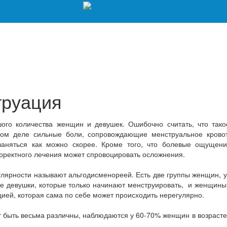
труация
ого количества женщин и девушек. Ошибочно считать, что так
ом деле сильные боли, сопровождающие менструальное кровот
заняться как можно скорее. Кроме того, что болевые ощуще
орректного лечения может спровоцировать осложнения.
улярности называют альгодисменореей. Есть две группы женщин, 
е девушки, которые только начинают менструировать, и женщины
ией, которая сама по себе может происходить нерегулярно.
 быть весьма различны, наблюдаются у 60-70% женщин в возрасте о