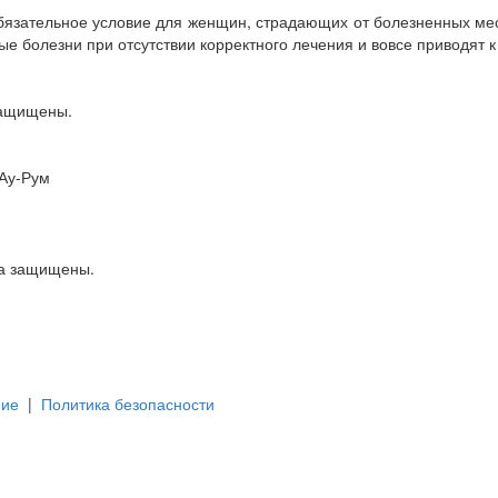
 обязательное условие для женщин, страдающих от болезненных м
е болезни при отсутствии корректного лечения и вовсе приводят 
защищены.
 Ау-Рум
ва защищены.
ние
|
Политика безопасности