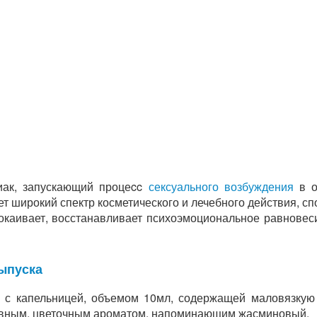
ак, запускающий процеcc
сексуального возбуждения
в о
 широкий спектр косметического и лечебного действия, сп
каивает, восстанавливает психоэмоциональное равновес
ыпуска
а с капельницей, объемом 10мл, содержащей маловязкую 
сивным, цветочным ароматом, напоминающим жасминовый.