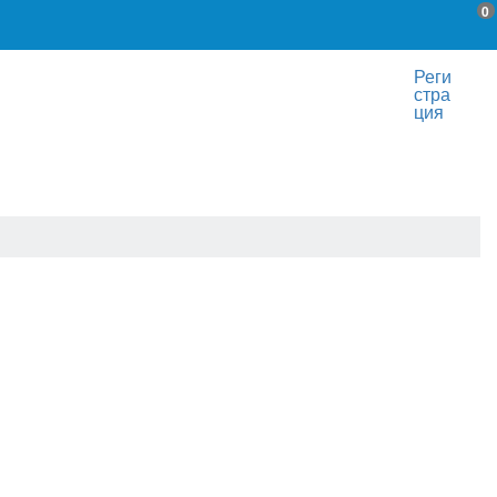
0
Реги
стра
ция