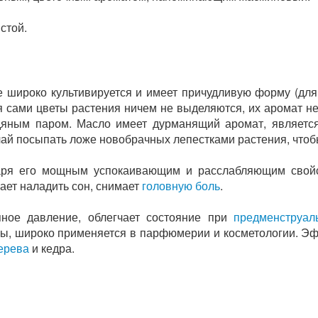
стой.
 широко культивируется и имеет причудливую форму (для 
тя сами цветы растения ничем не выделяются, их аромат н
одяным паром. Масло имеет дурманящий аромат, являет
ай посыпать ложе новобрачных лепестками растения, чтоб
аря его мощным успокаивающим и расслабляющим свойс
ает наладить сон, снимает
головную боль
.
яное давление, облегчает состояние при
предменструал
ы, широко применяется в парфюмерии и косметологии. Эф
ерева
и кедра.