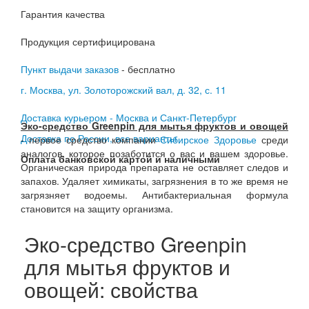
Гарантия качества
Продукция сертифицирована
Пункт выдачи заказов
- бесплатно
г. Москва, ул. Золоторожский вал, д. 32, с. 11
Доставка курьером - Москва и Санкт-Петербург
Эко-средство Greenpin для мытья фруктов и овощей
Доставка по России, все варианты
- первое средство компании
Сибирское Здоровье
среди
аналогов, которое позаботится о вас и вашем здоровье.
Оплата банковской картой и наличными
Органическая природа препарата не оставляет следов и
запахов. Удаляет химикаты, загрязнения в то же время не
загрязняет водоемы. Антибактериальная формула
становится на защиту организма.
Эко-средство Greenpin
для мытья фруктов и
овощей: свойства