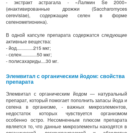
- экстракт астрагала - «Лалмин Se 2000»
(инактивированные дрожжи (Saccharomyces
cerevisiae), содержащие селен в форме
селенометионина).
В одной капсуле препарата содержатся следующие
активные вещества:
- йод..............215 мкг;
- селен.............50 мкг;
- полисахариды....30 мг.
Элемвитал с органическим йодом: свойства
препарата
Элемвитал с органическим йодом — натуральный
препарат, который помогает пополнить запасы йода и
селена в организме, - важных микроэлементов,
недостаток которых чувствуется организмом
особенно остро. Несомненным плюсом препарата
является то, что данные микроэлементы находятся в
органической, легкоусваиваемой и абсолютно