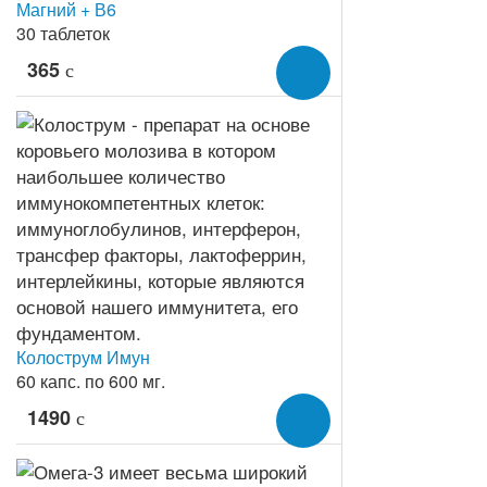
Магний + В6
30 таблеток
365
c
Колострум Имун
60 капс. по 600 мг.
1490
c