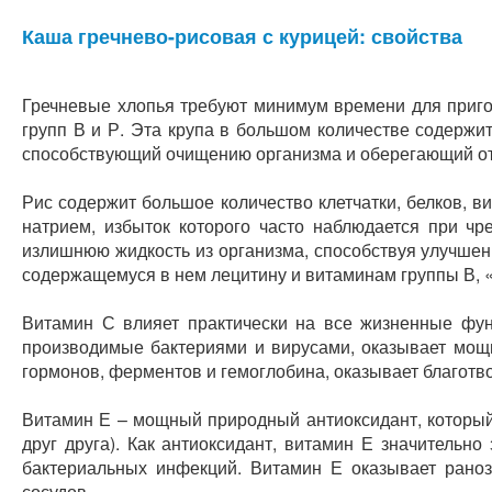
Каша гречнево-рисовая с курицей: свойства
Гречневые хлопья требуют минимум времени для приго
групп В и Р. Эта крупа в большом количестве содержи
способствующий очищению организма и оберегающий от
Рис содержит большое количество клетчатки, белков, ви
натрием, избыток которого часто наблюдается при чр
излишнюю жидкость из организма, способствуя улучшен
содержащемуся в нем лецитину и витаминам группы В, «
Витамин С влияет практически на все жизненные фун
производимые бактериями и вирусами, оказывает мощн
гормонов, ферментов и гемоглобина, оказывает благотв
Витамин Е – мощный природный антиоксидант, который 
друг друга). Как антиоксидант, витамин Е значительн
бактериальных инфекций. Витамин Е оказывает раноз
сосудов.