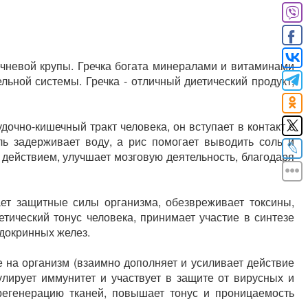
чневой крупы. Гречка богата минералами и витаминами
ьной системы. Гречка - отличный диетический продукт,
дочно-кишечный тракт человека, он вступает в контакт с
ль задерживает воду, а рис помогает выводить соль и
действием, улучшает мозговую деятельность, благодаря
ет защитные силы организма, обезвреживает токсины,
ический тонус человека, принимает участие в синтезе
ндокринных желез.
 на организм (взаимно дополняет и усиливает действие
улирует иммунитет и участвует в защите от вирусных и
регенерацию тканей, повышает тонус и проницаемость