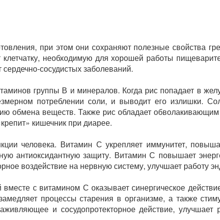
товления, при этом они сохраняют полезные свойства гре
т клетчатку, необходимую для хорошей работы пищеварител
 сердечно-сосудистых заболеваний.
таминов группы В и минералов. Когда рис попадает в желу
езмерном потреблении соли, и выводит его излишки. Со
ию обмена веществ. Также рис обладает обволакивающим 
крепит» кишечник при диарее.
кции человека. Витамин С укрепляет иммунитет, повыша
ую антиоксидантную защиту. Витамин С повышает энергет
орное воздействие на нервную систему, улучшает работу э
вместе с витамином С оказывает синергическое действие
о замедляет процессы старения в организме, а также стим
аживляющее и сосудопротекторное действие, улучшает 