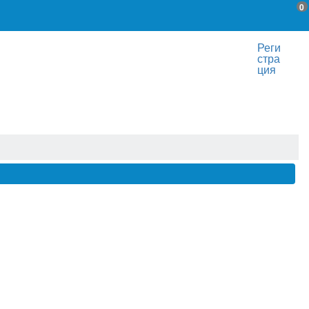
0
Реги
стра
ция