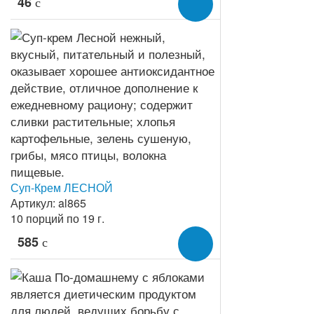
46
c
Суп-Крем ЛЕСНОЙ
Артикул: al865
10 порций по 19 г.
585
c