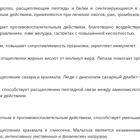
дролаз, расщепляющие пептиды и белки и синтезирующиеся в 
ым действием, применяются при лечении ожогов, ран, тромбозов.
дает противовоспалительным действием, благотворно воздейств
равлениях, язве желудка, гастритах с повышенной кислотностью.
м, повышает сопротивляемость организма, укрепляет иммунитет.
 отщеплении жирных кислот от молекул жира. Липаза помогает о
щеплении сахара и крахмала. Люди с диагнозом сахарный диабет
ый способствует расщеплению пептидной связи между аминокислот
м действием.
тным и противовоспалительным действием, способствует уменьше
щеплении крахмала и гликогена. Мальтоза является незаменим
а, интенсивных умственных и физических нагрузках.