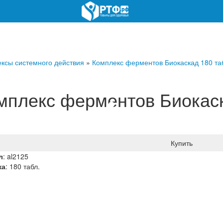
ксы системного действия
»
Комплекс ферментов Биокаскад 180 та
мплекс ферментов Биокас
Купить
л
:
al2125
ка
: 180 табл.