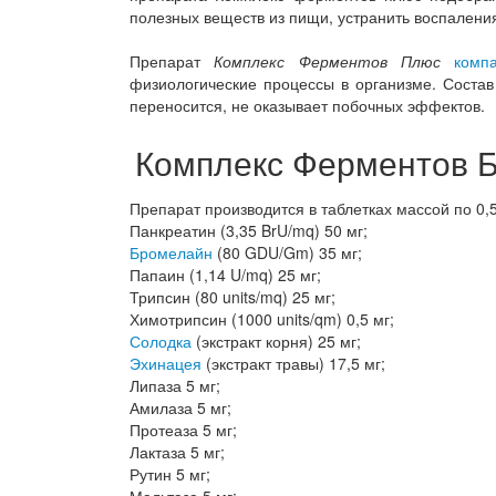
полезных веществ из пищи, устранить воспалени
Препарат
Комплекс Ферментов Плюс
комп
физиологические процессы в организме. Соста
переносится, не оказывает побочных эффектов.
Комплекс Ферментов Б
Препарат производится в таблетках массой по 0,5
Панкреатин (3,35 BrU/mq) 50 мг;
Бромелайн
(80 GDU/Gm) 35 мг;
Папаин (1,14 U/mq) 25 мг;
Трипсин (80 units/mq) 25 мг;
Химотрипсин (1000 units/qm) 0,5 мг;
Солодка
(экстракт корня) 25 мг;
Эхинацея
(экстракт травы) 17,5 мг;
Липаза 5 мг;
Амилаза 5 мг;
Протеаза 5 мг;
Лактаза 5 мг;
Рутин 5 мг;