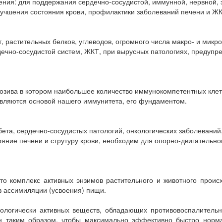
то комплекс активных энзимов растительного и животного прои
 ассимиляции (усвоения) пищи.
ологически активных веществ, обладающих противовоспалител
 таким образом, чтобы максимально эффективно быстро норма