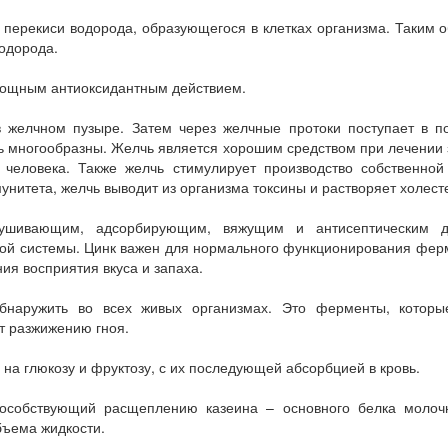
перекиси водорода, образующегося в клетках организма. Таким 
водорода.
ощным антиоксидантным действием.
 желчном пузыре. Затем через желчные протоки поступает в по
ь многообразны. Желчь является хорошим средством при лечении 
 человека. Также желчь стимулирует производство собственной
нитета, желчь выводит из организма токсины и растворяет холес
дсушивающим, адсорбирующим, вяжущим и антисептическим д
ной системы. Цинк важен для нормального функционирования ферм
ия восприятия вкуса и запаха.
обнаружить во всех живых организмах. Это ферменты, которы
т разжижению гноя.
на глюкозу и фруктозу, с их последующей абсорбцией в кровь.
особствующий расщеплению казеина – основного белка молочн
бъема жидкости.