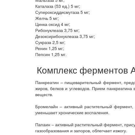
Мальтаза 5 мг;
Каталаза (53 ед.) 5 мг;
Супероксиддисмутаза 5 мг;
Желчь 5 мг;
Цинка оксид 4 мг;
Рибонуклеаза 3,75 мг;
Дезоксирибонуклеаза 3,75 мг;
Сукраза 2,5 мг;
Ренин 1,25 мг;
Пепсин 1,25 мг.
Комплекс ферментов А
Панкреатин – пищеварительный фермент, предс
жиров, белков и углеводов. Прием панкреатина
веществ.
Бромелайн – активный растительный фермент, 
уменьшает хронические воспаления.
Папаин – активный растительный фермент, прису
газообразования и запоров, облегчает изжогу.