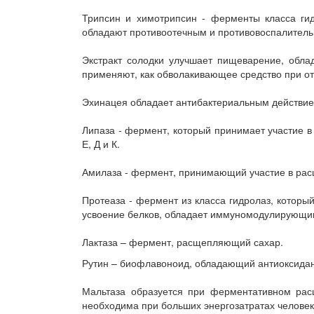
Трипсин и химотрипсин - ферменты класса ги
обладают противоотечным и противовоспалительн
Экстракт солодки улучшает пищеварение, обла
применяют, как обволакивающее средство при от
Эхинацея обладает антибактериальным действие
Липаза - фермент, который принимает участие в
Е, Д и К.
Амилаза - фермент, принимающий участие в рас
Протеаза - фермент из класса гидролаз, котор
усвоение белков, обладает иммуномодулирующи
Лактаза – фермент, расщепляющий сахар.
Рутин – биофлавоноид, обладающий антиоксидан
Мальтаза образуется при ферментативном рас
необходима при больших энергозатратах человек