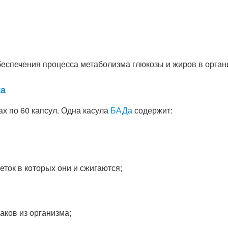
еспечения процесса метаболизма глюкозы и жиров в орган
ка
х по 60 капсул. Одна касула
БАДа
содержит:
еток в которых они и сжигаются;
аков из организма;