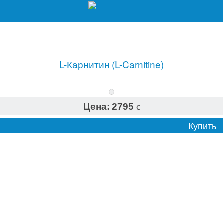
L-Карнитин (L-Carnitine)
Цена:
2795
c
Купить