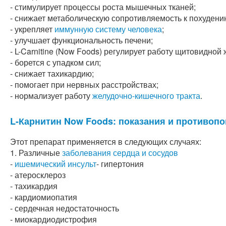
- стимулирует процессы роста мышечных тканей;
- снижает метаболическую сопротивляемость к похудени
- укрепляет
иммунную систему человека
;
- улучшает функциональность печени;
- L-Carnitine (Now Foods) регулирует работу щитовидной
- борется с упадком сил;
- снижает тахикардию;
- помогает при нервных расстройствах;
- нормализует работу
желудочно-кишечного тракта
.
L-Карнитин Now Foods: показания и противопо
Этот препарат применяется в следующих случаях:
1. Различные
заболевания сердца и сосудов
-
ишемический инсульт
- гипертония
- атеросклероз
- тахикардия
- кардиомиопатия
- сердечная недостаточность
- миокардиодистрофия