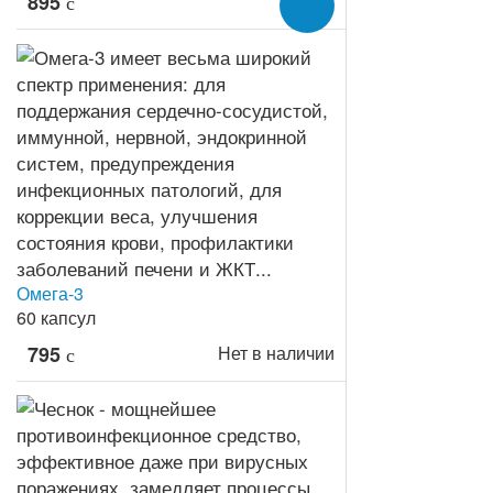
895
c
Омега-3
60 капсул
795
Нет в наличии
c