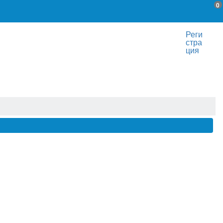
0
Реги
стра
ция