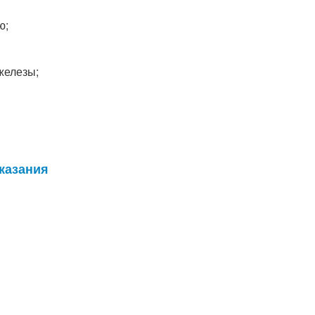
ю;
 железы;
казания