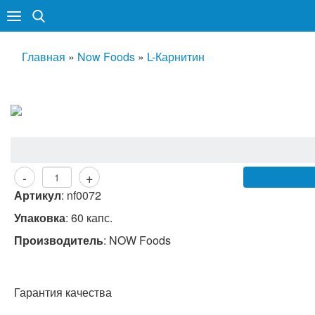
Главная
»
Now Foods
»
L-Карнитин
-
+
Артикул
:
nf0072
Упаковка
: 60 капс.
Производитель
:
NOW Foods
Гарантия качества