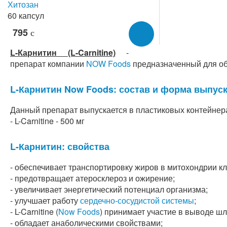
Хитозан
60 капсул
795
c
L-Карнитин (L-Carnitine)
-
препарат компании
NOW Foods
предназначенный для об
L-Карнитин Now Foods: состав и форма выпус
Данный препарат выпускается в пластиковых контейнера
- L-Carnitine - 500 мг
L-Карнитин: свойства
- обеспечивает транспортировку жиров в митохондрии кл
- предотвращает атеросклероз и ожирение;
- увеличивает энергетический потенциал организма;
- улучшает работу
сердечно-сосудистой системы
;
- L-Carnitine (
Now Foods
) принимает участие в выводе шл
- обладает анаболическими свойствами;