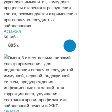
Астаксил
60 табл.
895
c
Омега-3