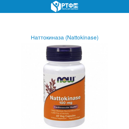
Наттокиназа (Nattokinase)