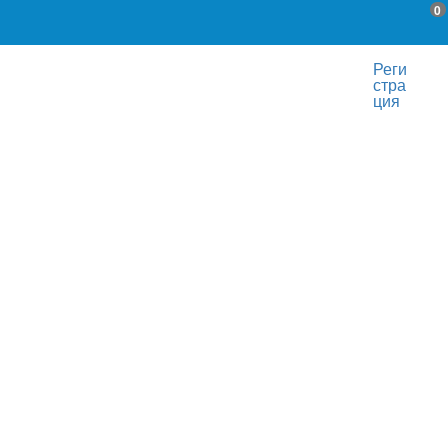
0
Реги
стра
ция