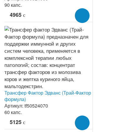
90 капс.
4965
c
Трансфер Фактор Эдванс (Трай-Фактор
формула)
Артикул: tf50524070
60 капс.
5125
c