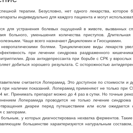
спешной терапии. Безусловно, нет одного лекарства, которое
епараты индивидуально для каждого пациента и могут использоват
тся для устранения болевых ощущений в животе, вызванных с
вия больного, уменьшения количества приступов. Длительная
сполезными. Чаще всего назначают Дицикломин и Гиосциамин.
 невропатическими болями. Трициклические виды лекарств ув
ффективность при лечении синдрома раздраженного кишечник
итриптилин. Доза антидепрессанта при борьбе с СРК у взрослых 
воляет добиться хорошего результата. С осторожностью антидеп
вителем считается Лоперамид. Это доступное по стоимости и д
в при наличии показаний. Лоперамид применяют не только при СР
4 мг. Принимать препарат можно до 4 раз в сутки. Но точные ре
менением Лоперамида проводится не только лечение синдрома 
отвращения диареи перед путешествием или если ожидается с
я с запорами.
больным, у которых диагностирована нехватка ферментов. Такие
авляющем большинстве характеризуются натуральным составом,