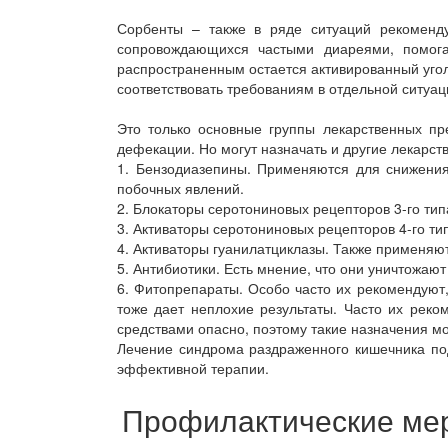
Сорбенты – также в ряде ситуаций рекоменд
сопровождающихся частыми диареями, помог
распространенным остается активированный уголь
соответствовать требованиям в отдельной ситуац
Это только основные группы лекарственных п
дефекации. Но могут назначать и другие лекарст
1. Бензодиазепины. Применяются для снижения
побочных явлений.
2. Блокаторы серотониновых рецепторов 3-го тип
3. Активаторы серотониновых рецепторов 4-го ти
4. Активаторы гуанилатциклазы. Также применяю
5. Антибиотики. Есть мнение, что они уничтожа
6. Фитопрепараты. Особо часто их рекомендуют
тоже дает неплохие результаты. Часто их рек
средствами опасно, поэтому такие назначения мо
Лечение синдрома раздраженного кишечника под
эффективной терапии.
Профилактические ме