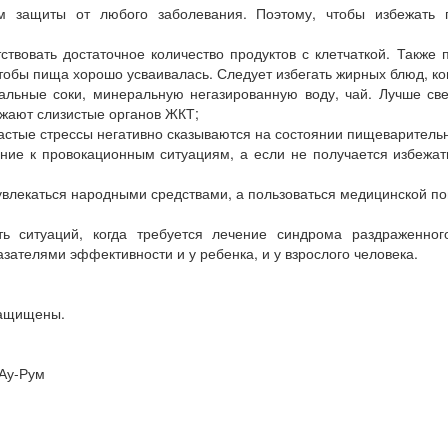
м защиты от любого заболевания. Поэтому, чтобы избежать
ствовать достаточное количество продуктов с клетчаткой. Также
тобы пища хорошо усваивалась. Следует избегать жирных блюд, коп
ральные соки, минеральную негазированную воду, чай. Лучше св
ражают слизистые органов ЖКТ;
астые стрессы негативно сказываются на состоянии пищеварительн
ие к провокационным ситуациям, а если не получается избежат
 увлекаться народными средствами, а пользоваться медицинской 
ь ситуаций, когда требуется лечение синдрома раздраженног
зателями эффективности и у ребенка, и у взрослого человека.
защищены.
 Ау-Рум