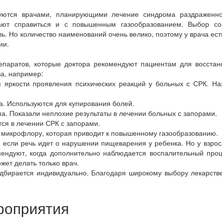
уются врачами, планирующими лечение синдрома раздраженног
ают справиться и с повышенным газообразованием. Выбор со
. Но количество наименований очень велико, поэтому у врача ест
ии.
репаратов, которые доктора рекомендуют пациентам для восста
ва, например:
 яркости проявления психических реакций у больных с СРК. Наз
а. Используются для купирования болей.
па. Показали неплохие результаты в лечении больных с запорами.
тся в лечении СРК с запорами.
ют микрофлору, которая приводит к повышенному газообразованию.
, если речь идет о нарушении пищеварения у ребенка. Но у взро
омендуют, когда дополнительно наблюдается воспалительный про
жет делать только врач.
бирается индивидуально. Благодаря широкому выбору лекарстве
роприятия