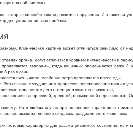
еварительной системы.
ров, которые способствовали развитию нарушения. И в таких ситу
мер для устранения всех проблем.
ия
разному. Клиническая картина может отличаться зависимо от ин
 отделах органа, могут отличаться уровнем интенсивности и пери
 проявляются запорами, когда кишечник опорожняется реже 3 р
 3 раз в день;
дается очень часто, особенно остро проявляется после еды;
ли. Это связано с ухудшением процессов переваривания пищи и ус
кроэлементов, поэтому его потенциал заметно снижается;
роявляющиеся депрессией, тревогой, повышенной нервозностью. О
разному. Но в любом случае при появлении характерных призна
 успешнее окажется лечение синдрома раздраженного кишечника.
знаки, которые характерны для рассматриваемого состояния, но и 