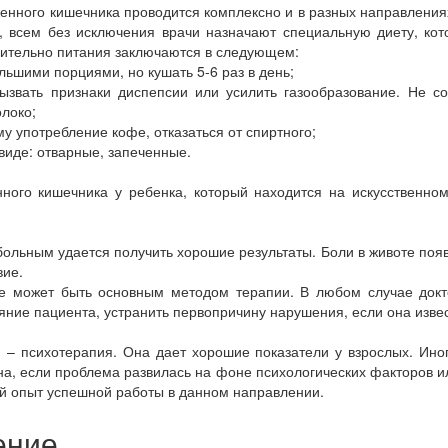
енного кишечника проводится комплексно и в разных направления
, всем без исключения врачи назначают специальную диету, кот
ительно питания заключаются в следующем:
льшими порциями, но кушать 5-6 раз в день;
ызвать признаки диспепсии или усилить газообразование. Не сов
олоко;
му употребление кофе, отказаться от спиртного;
виде: отварные, запеченные.
ного кишечника у ребенка, который находится на искусственном
льным удается получить хорошие результаты. Боли в животе появ
вие.
е может быть основным методом терапии. В любом случае докто
яние пациента, устранить первопричину нарушения, если она изве
– психотерапия. Она дает хорошие показатели у взрослых. Ино
а, если проблема развилась на фоне психологических факторов ил
й опыт успешной работы в данном направлении.
ение