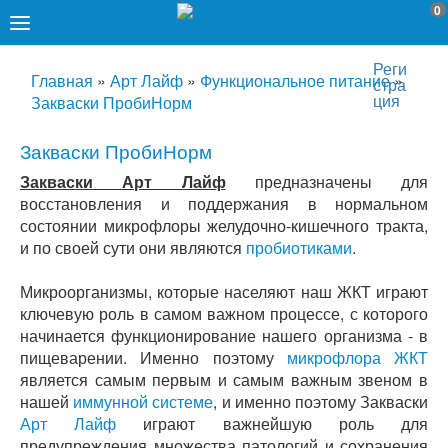
0
Реги
Главная
»
Арт Лайф
»
Функциональное питание
»
стра
ция
Закваски ПробиНорм
Закваски ПробиНорм
Закваски Арт Лайф
предназначены для
восстановления и поддержания в нормальном
состоянии микрофлоры желудочно-кишечного тракта,
и по своей сути они являются
пробиотиками
.
Микроорганизмы, которые населяют наш ЖКТ играют
ключевую роль в самом важном процессе, с которого
начинается функционирование нашего организма - в
пищеварении. Именно поэтому
микрофлора ЖКТ
является самым первым и самым важным звеном в
нашей
иммунной системе
, и именно поэтому Закваски
Арт Лайф
играют важнейшую роль для
предупреждения множества патологий и сохранения