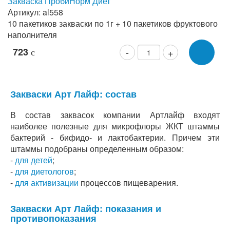
Закваска ПробиНорм Диет
Артикул: al558
10 пакетиков закваски по 1г + 10 пакетиков фруктового
наполнителя
723
-
+
c
Закваски Арт Лайф: состав
В состав заквасок компании Артлайф входят
наиболее полезные для микрофлоры ЖКТ штаммы
бактерий - бифидо- и лактобактерии. Причем эти
штаммы подобраны определенным образом:
-
для детей
;
-
для диетологов
;
-
для активизации
процессов пищеварения.
Закваски Арт Лайф: показания и
противопоказания