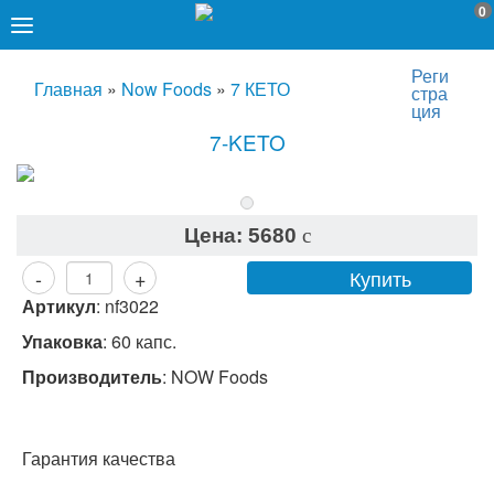
0
Реги
Главная
»
Now Foods
»
7 КЕТО
стра
ция
7-KETO
Цена:
5680
c
Купить
-
+
Артикул
:
nf3022
Упаковка
: 60 капс.
Производитель
:
NOW Foods
Гарантия качества