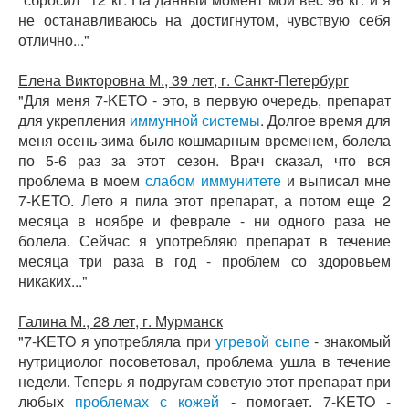
не останавливаюсь на достигнутом, чувствую себя
отлично..."
Елена Викторовна М., 39 лет, г. Санкт-Петербург
"Для меня 7-KETO - это, в первую очередь, препарат
для укрепления
иммунной системы
. Долгое время для
меня осень-зима было кошмарным временем, болела
по 5-6 раз за этот сезон. Врач сказал, что вся
проблема в моем
слабом иммунитете
и выписал мне
7-KETO. Лето я пила этот препарат, а потом еще 2
месяца в ноябре и феврале - ни одного раза не
болела. Сейчас я употребляю препарат в течение
месяца три раза в год - проблем со здоровьем
никаких..."
Галина М., 28 лет, г. Мурманск
"7-KETO я употребляла при
угревой сыпе
- знакомый
нутрициолог посоветовал, проблема ушла в течение
недели. Теперь я подругам советую этот препарат при
любых
проблемах с кожей
- помогает. 7-KETO -