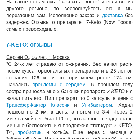
На сайте есть услуга "заказать звонок" и если вы из
другого региона, то воспользуйтесь ею и мы
перезвоним вам. Исполнение заказа и
доставка
без
задержек. Отзывы о препарате 7-Keto (Now Foods)
самые превосходные.
7-KETO: отзывы
Сергей О., 36 лет, г. Москва
"С 24-х лет страдаю от ожирения. Вес начал расти
после курса гормональных препаратов и в 25 лет он
составил 128 кг. и это при моем росте 174 см.
Начались
проблемы с сердцем
. В прошлом году
сестра принесла мне 2 баночки препарата
7-KETO
и я
начал пить его. Пил препарат по 3 капсулы в день с
ТрансферФактор Классик
и
Унибактером
. Ходил
пешком по 2 км. в день, а потом по 3-4. Через 2
месяца мой вес был 119 кг., но главное - сердце стало
меньше беспокоить и я продолжил этот курс: 7-KETO,
ТФ,
пробиотик
, и хотьба. Еще через 3 месяца я
"сбросил" 12 кг. На данный момент мой вес 96 кг. и я