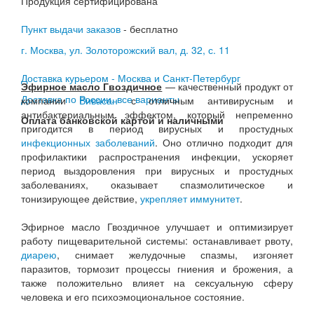
Продукция сертифицирована
Пункт выдачи заказов
- бесплатно
г. Москва, ул. Золоторожский вал, д. 32, с. 11
Доставка курьером - Москва и Санкт-Петербург
Эфирное масло Гвоздичное
— качественный продукт от
Доставка по России, все варианты
компании
Вивасан
с отличным антивирусным и
антибактериальным эффектом, который непременно
Оплата банковской картой и наличными
пригодится в период вирусных и простудных
инфекционных заболеваний
. Оно отлично подходит для
профилактики распространения инфекции, ускоряет
период выздоровления при вирусных и простудных
заболеваниях, оказывает спазмолитическое и
тонизирующее действие,
укрепляет иммунитет
.
Эфирное масло Гвоздичное улучшает и оптимизирует
работу пищеварительной системы: останавливает рвоту,
диарею
, снимает желудочные спазмы, изгоняет
паразитов, тормозит процессы гниения и брожения, а
также положительно влияет на сексуальную сферу
человека и его психоэмоциональное состояние.